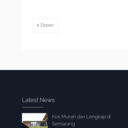
Post
Depan
navigation
Latest News
Kos Murah dan Lengkap di
Semarang