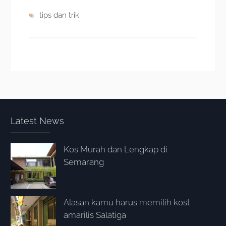
tips dan trik
Latest News
Kos Murah dan Lengkap di
Semarang
Alasan kamu harus memilih kost
amarilis Salatiga